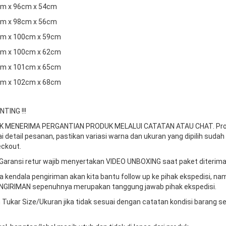
2cm x 96cm x 54cm
7cm x 98cm x 56cm
2cm x 100cm x 59cm
7cm x 100cm x 62cm
2cm x 101cm x 65cm
7cm x 102cm x 68cm
TING !!!
DAK MENERIMA PERGANTIAN PRODUK MELALUI CATATAN ATAU CHAT.
Pr
ai detail pesanan, pastikan variasi warna dan ukuran yang dipilih sudah
ckout.
Garansi retur wajib menyertakan VIDEO UNBOXING saat paket diterima
da kendala pengiriman akan kita bantu follow up ke pihak ekspedisi, n
GIRIMAN sepenuhnya merupakan tanggung jawab pihak ekspedisi.
 Tukar Size/Ukuran jika tidak sesuai dengan catatan kondisi barang s