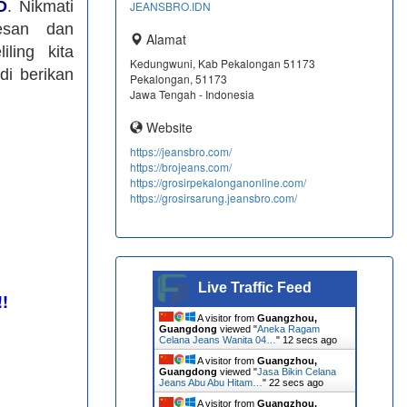
O
. Nikmati
JEANSBRO.IDN
esan dan
Alamat
ling kita
Kedungwuni, Kab Pekalongan 51173
di berikan
Pekalongan, 51173
Jawa Tengah - Indonesia
Website
https://jeansbro.com/
https://brojeans.com/
https://grosirpekalonganonline.com/
https://grosirsarung.jeansbro.com/
Live Traffic Feed
!!
A visitor from
Guangzhou,
Guangdong
viewed "
Aneka Ragam
Celana Jeans Wanita 04…
"
12 secs ago
A visitor from
Guangzhou,
Guangdong
viewed "
Jasa Bikin Celana
Jeans Abu Abu Hitam…
"
22 secs ago
A visitor from
Guangzhou,