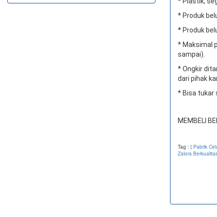
* Plastik, se
* Produk bel
* Produk bel
* Maksimal p
sampai).
* Ongkir di
dari pihak ka
* Bisa tukar
MEMBELI BE
Tag :
|
Pabrik Ce
Zalora Berkualita