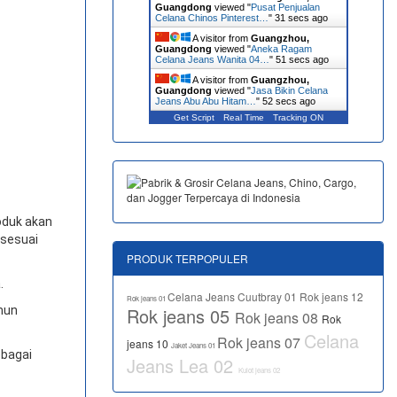
Guangdong
viewed "
Pusat Penjualan
Celana Chinos Pinterest…
"
31 secs ago
A visitor from
Guangzhou,
Guangdong
viewed "
Aneka Ragam
Celana Jeans Wanita 04…
"
51 secs ago
A visitor from
Guangzhou,
Guangdong
viewed "
Jasa Bikin Celana
Jeans Abu Abu Hitam…
"
52 secs ago
Get Script
Real Time
Tracking ON
oduk akan
 sesuai
PRODUK TERPOPULER
.
Celana Jeans Cuutbray 01
Rok jeans 12
Rok jeans 01
amun
Rok jeans 05
Rok jeans 08
Rok
Celana
Rok jeans 07
jeans 10
Jaket Jeans 01
ebagai
Jeans Lea 02
Kulot jeans 02