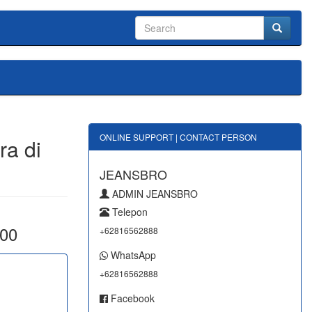
ONLINE SUPPORT | CONTACT PERSON
ra di
JEANSBRO
ADMIN JEANSBRO
Telepon
000
+62816562888
WhatsApp
+62816562888
Facebook