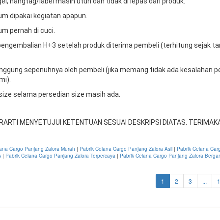
gel, hangtag/label masih utuh dan tidak di lepas dari produk.
um dipakai kegiatan apapun.
um pernah di cuci.
engembalian H+3 setelah produk diterima pembeli (terhitung sejak t
tanggung sepenuhnya oleh pembeli (jika memang tidak ada kesalahan p
mi).
 size selama persedian size masih ada.
RARTI MENYETUJUI KETENTUAN SESUAI DESKRIPSI DIATAS. TERIMAKA
lana Cargo Panjang Zalora Murah
|
Pabrik Celana Cargo Panjang Zalora Asli
|
Pabrik Celana Car
s
|
Pabrik Celana Cargo Panjang Zalora Terpercaya
|
Pabrik Celana Cargo Panjang Zalora Bergar
(current)
1
2
3
...