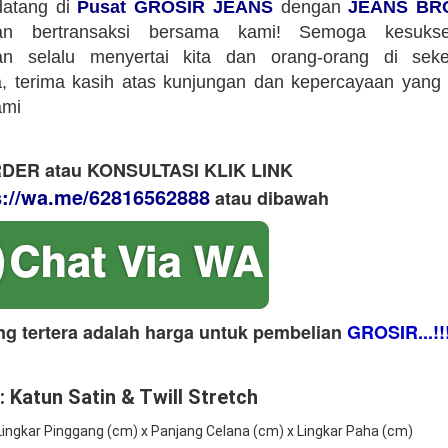
datang di
Pusat GROSIR JEANS
dengan
JEANS BR
an bertransaksi bersama kami! Semoga kesuks
an selalu menyertai kita dan orang-orang di sekeli
 terima kasih atas kunjungan dan kepercayaan yang 
ami
DER atau KONSULTASI KLIK LINK
s://wa.me/62816562888
​ atau dibawah
ng tertera adalah harga untuk pembelian
GROSIR...!!
: Katun Satin & Twill Stretch
 Lingkar Pinggang (cm) x Panjang Celana (cm) x Lingkar Paha (cm)