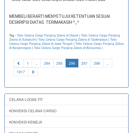
MEMBELI BERARTI MENYETUJUI KETENTUAN SESUAI
DESKRIPSI DIATAS. TERIMAKASIH ^_^
Tag :
Toko Celana Cargo Panjang Zalora di Depok
|
Toko Celana Cargo Panjang
Zalora di Sukabumi
|
Toko Celana Cargo Panjang Zalora di Tasikmalaya
|
Toko
Celana Cargo Panjang Zalora di Jawa Tengah
|
Toko Celana Cargo Panjang Zalora
di Banjarnegara
|
Toko Celana Cargo Panjang Zalora di Banyumas
|
(current)
1
...
294
295
296
297
298
...
1917
CELANA LOOSE FIT
KONVEKSI CELANA CARGO
KONVEKSI KEMEJA