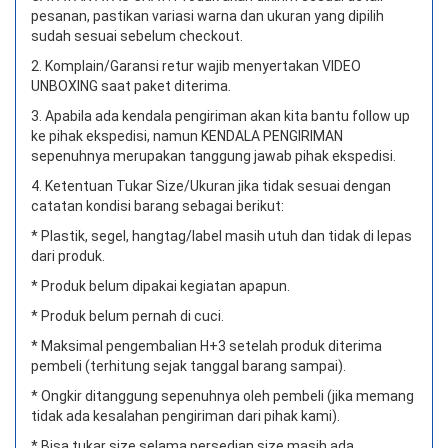
pesanan, pastikan variasi warna dan ukuran yang dipilih
sudah sesuai sebelum checkout.
2. Komplain/Garansi retur wajib menyertakan VIDEO
UNBOXING saat paket diterima.
3. Apabila ada kendala pengiriman akan kita bantu follow up
ke pihak ekspedisi, namun KENDALA PENGIRIMAN
sepenuhnya merupakan tanggung jawab pihak ekspedisi.
4. Ketentuan Tukar Size/Ukuran jika tidak sesuai dengan
catatan kondisi barang sebagai berikut:
* Plastik, segel, hangtag/label masih utuh dan tidak di lepas
dari produk.
* Produk belum dipakai kegiatan apapun.
* Produk belum pernah di cuci.
* Maksimal pengembalian H+3 setelah produk diterima
pembeli (terhitung sejak tanggal barang sampai).
* Ongkir ditanggung sepenuhnya oleh pembeli (jika memang
tidak ada kesalahan pengiriman dari pihak kami).
* Bisa tukar size selama persedian size masih ada.