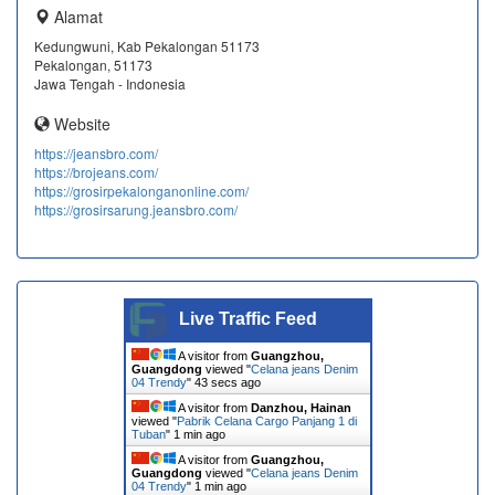
Alamat
Kedungwuni, Kab Pekalongan 51173
Pekalongan, 51173
Jawa Tengah - Indonesia
Website
https://jeansbro.com/
https://brojeans.com/
https://grosirpekalonganonline.com/
https://grosirsarung.jeansbro.com/
Live Traffic Feed
A visitor from
Guangzhou,
Guangdong
viewed "
Celana jeans Denim
04 Trendy
"
43 secs ago
A visitor from
Danzhou, Hainan
viewed "
Pabrik Celana Cargo Panjang 1 di
Tuban
"
1 min ago
A visitor from
Guangzhou,
Guangdong
viewed "
Celana jeans Denim
04 Trendy
"
1 min ago