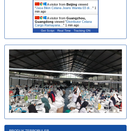
A visitor from
Beijing
viewed
"
Jasa Bikin Celana Jeans Wanita 03 di…
"
1
min ago
A visitor from
Guangzhou,
Guangdong
viewed "
Distributor Celana
Cargo Ramayana…
"
1 min ago
Get Script
Real Time
Tracking ON
PRODUK TERPOPULER