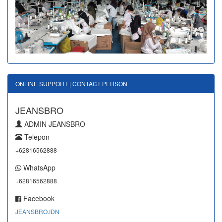
ONLINE SUPPORT | CONTACT PERSON
JEANSBRO
ADMIN JEANSBRO
Telepon
+62816562888
WhatsApp
+62816562888
Facebook
JEANSBRO.IDN