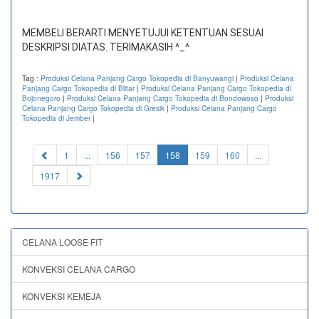
MEMBELI BERARTI MENYETUJUI KETENTUAN SESUAI
DESKRIPSI DIATAS. TERIMAKASIH ^_^
Tag :
Produksi Celana Panjang Cargo Tokopedia di Banyuwangi
|
Produksi Celana
Panjang Cargo Tokopedia di Blitar
|
Produksi Celana Panjang Cargo Tokopedia di
Bojonegoro
|
Produksi Celana Panjang Cargo Tokopedia di Bondowoso
|
Produksi
Celana Panjang Cargo Tokopedia di Gresik
|
Produksi Celana Panjang Cargo
Tokopedia di Jember
|
(current)
1
...
156
157
158
159
160
...
1917
CELANA LOOSE FIT
KONVEKSI CELANA CARGO
KONVEKSI KEMEJA