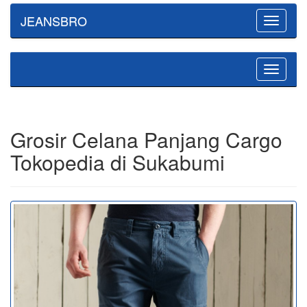
JEANSBRO
Toggle
navigatio
Toggle
navigatio
Grosir Celana Panjang Cargo
Tokopedia di Sukabumi