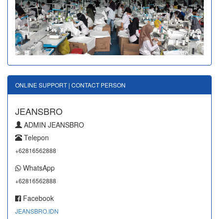
ONLINE SUPPORT | CONTACT PERSON
JEANSBRO
ADMIN JEANSBRO
Telepon
+62816562888
WhatsApp
+62816562888
Facebook
JEANSBRO.IDN