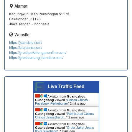
Alamat
Kedungwuni, Kab Pekalongan 51173
Pekalongan, 51173
Jawa Tengah - Indonesia
Website
https://jeansbro.com/
https://brojeans.com/
https://grosirpekalonganonline.com/
https://grosirsarung.jeansbro.com/
Live Traffic Feed
A visitor from
Guangzhou,
Guangdong
viewed "
Celana Chinos
Facebook Perkebunan
"
2 mins ago
A visitor from
Guangzhou,
Guangdong
viewed "
Pabrik Jual Celana
Chinos JeansBro di…
"
2 mins ago
A visitor from
Guangzhou,
Guangdong
viewed "
Order Jaket Jeans
05 di Sukoharjo
"
7 mins ago