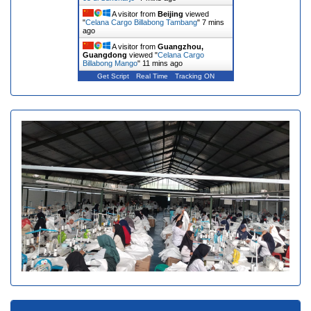
A visitor from
Beijing
viewed
"
Celana Cargo Billabong Tambang
"
7 mins
ago
A visitor from
Guangzhou,
Guangdong
viewed "
Celana Cargo
Billabong Mango
"
11 mins ago
Get Script
Real Time
Tracking ON