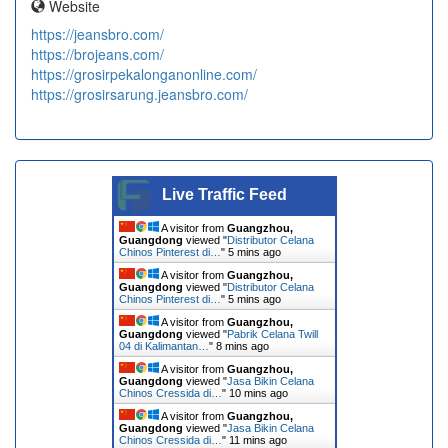
Website
https://jeansbro.com/
https://brojeans.com/
https://grosirpekalonganonline.com/
https://grosirsarung.jeansbro.com/
Live Traffic Feed
A visitor from
Guangzhou,
Guangdong
viewed "
Distributor Celana
Chinos Pinterest di…
"
5 mins ago
A visitor from
Guangzhou,
Guangdong
viewed "
Distributor Celana
Chinos Pinterest di…
"
5 mins ago
A visitor from
Guangzhou,
Guangdong
viewed "
Pabrik Celana Twill
04 di Kalimantan…
"
8 mins ago
A visitor from
Guangzhou,
Guangdong
viewed "
Jasa Bikin Celana
Chinos Cressida di…
"
10 mins ago
A visitor from
Guangzhou,
Guangdong
viewed "
Jasa Bikin Celana
Chinos Cressida di…
"
11 mins ago