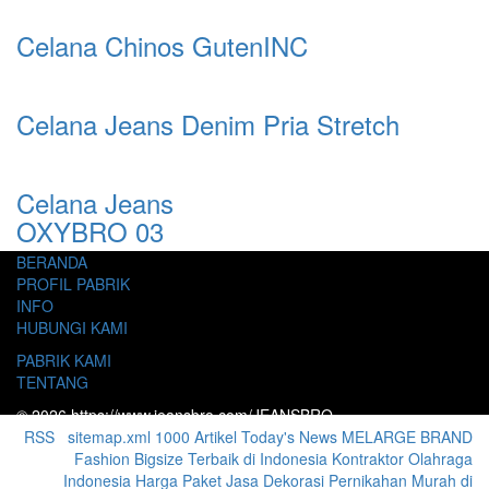
Celana Chinos GutenINC
Celana Jeans Denim Pria Stretch
Celana Jeans
OXYBRO 03
BERANDA
PROFIL PABRIK
INFO
HUBUNGI KAMI
PABRIK KAMI
TENTANG
© 2026 https://www.jeansbro.com/JEANSBRO
RSS
|
sitemap.xml
1000 Artikel
Today's News
MELARGE BRAND
Fashion Bigsize Terbaik di Indonesia
Kontraktor Olahraga
Indonesia
Harga Paket Jasa Dekorasi Pernikahan Murah di